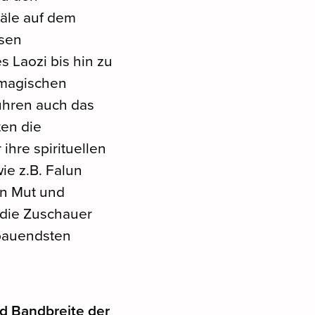
äle auf dem
osen
 Laozi bis hin zu
 magischen
ühren auch das
en die
 ihre spirituellen
e z.B. Falun
on Mut und
e die Zuschauer
bauendsten
nd Bandbreite der