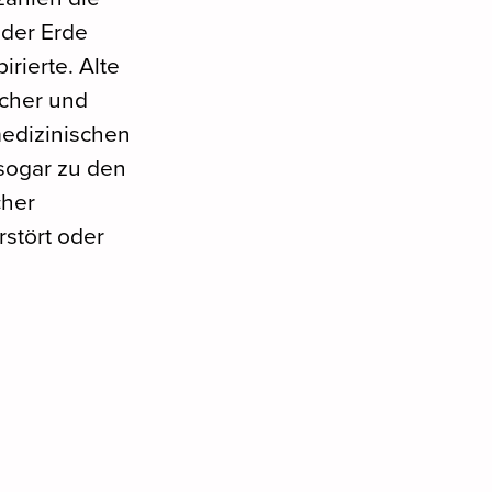
 der Erde
rierte. Alte
scher und
medizinischen
 sogar zu den
cher
erstört oder