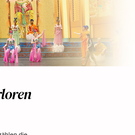
rloren
ählen die