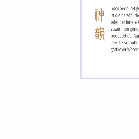
Shen
bedeutet gö
ist die persönlic
oder der innere 
Zusammen gen
bedeutet der N
Yun
die Schönhei
göttlicher Wesen