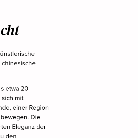
cht
künstlerische
e chinesische
us etwa 20
sich mit
nde, einer Region
n bewegen. Die
rten Eleganz der
zu den