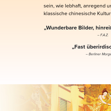
sein, wie lebhaft, anregend u
klassische chinesische Kultur
„Wunderbare Bilder, hinre
– F.A.Z.
„Fast überirdis
– Berliner Morg