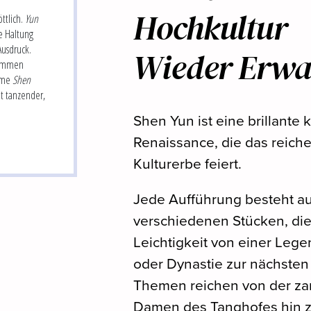
Hochkultur
ttlich.
Yun
he Haltung
Ausdruck.
Wieder Erwa
ommen
ame
Shen
t tanzender,
.
Shen Yun ist eine brillante 
Renaissance, die das reich
Kulturerbe feiert.
Jede Aufführung besteht a
verschiedenen Stücken, die 
Leichtigkeit von einer Lege
oder Dynastie zur nächste
Themen reichen von der za
Damen des Tanghofes hin 