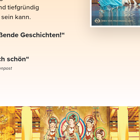
nd tiefgründig
 sein kann.
ißende Geschichten!“
ch schön“
enpost